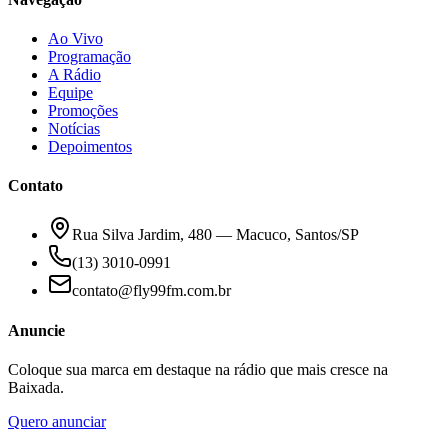
Ao Vivo
Programação
A Rádio
Equipe
Promoções
Notícias
Depoimentos
Contato
Rua Silva Jardim, 480 — Macuco, Santos/SP
(13) 3010-0991
contato@fly99fm.com.br
Anuncie
Coloque sua marca em destaque na rádio que mais cresce na
Baixada.
Quero anunciar