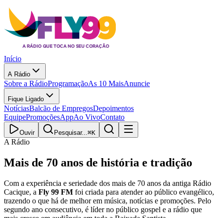
Início
A Rádio
Sobre a Rádio
Programação
As 10 Mais
Anuncie
Fique Ligado
Notícias
Balcão de Empregos
Depoimentos
Equipe
Promoções
App
Ao Vivo
Contato
Ouvir
Pesquisar...
⌘
K
A Rádio
Mais de 70 anos de
história e tradição
Com a experiência e seriedade dos mais de 70 anos da antiga Rádio
Cacique, a
Fly 99 FM
foi criada para atender ao público evangélico,
trazendo o que há de melhor em música, notícias e promoções. Pelo
segundo ano consecutivo, é líder no público gospel e a rádio que