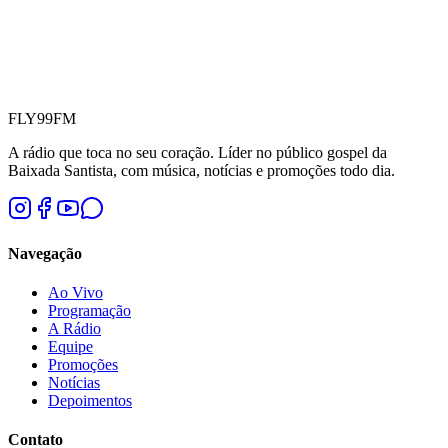
FLY
99
FM
A rádio que toca no seu coração. Líder no público gospel da
Baixada Santista, com música, notícias e promoções todo dia.
Navegação
Ao Vivo
Programação
A Rádio
Equipe
Promoções
Notícias
Depoimentos
Contato