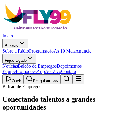
Início
A Rádio
Sobre a Rádio
Programação
As 10 Mais
Anuncie
Fique Ligado
Notícias
Balcão de Empregos
Depoimentos
Equipe
Promoções
App
Ao Vivo
Contato
Ouvir
Pesquisar...
⌘
K
Balcão de Empregos
Conectando
talentos
a grandes
oportunidades